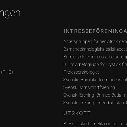
ingen
INTRESSEFÖRENING
Arbetsgruppen för pediatrisk gene
Barnendokrinologiska sällskapet 
Barnläkarföreningens arbetsgrupp
BLF:s arbetsgrupp för Cystisk fi
i (PHO)
Professorskollegiet
Svenska Barnläkarföreningens int
Svensk Barnsmärtförening
Svensk förening för medfödda m
Svensk förening för Pediatrisk pa
UTSKOTT
BLF:s Utskott för etik och barnets