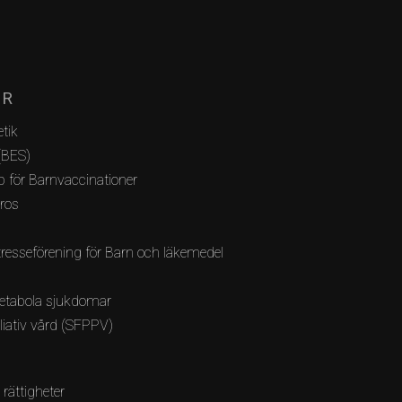
AR
tik
(BES)
 för Barnvaccinationer
bros
resseförening för Barn och läkemedel
etabola sjukdomar
lliativ vård (SFPPV)
 rättigheter