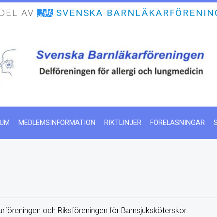
 DEL AV
SVENSKA BARNLÄKARFÖRENIN
IUM
MEDLEMSINFORMATION
RIKTLINJER
FÖRELÄSNINGAR
föreningen och Riksföreningen för Barnsjuksköterskor.