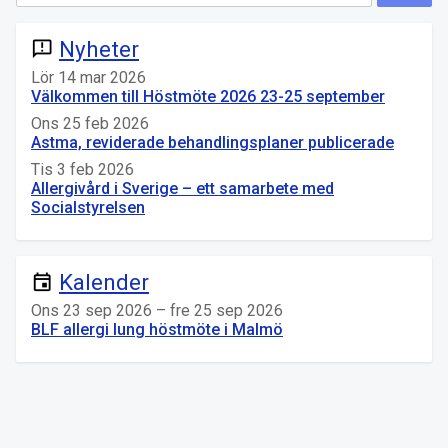
Nyheter
announcement
Lör 14 mar 2026
Välkommen till Höstmöte 2026 23-25 september
Ons 25 feb 2026
Astma, reviderade behandlingsplaner publicerade
Tis 3 feb 2026
Allergivård i Sverige – ett samarbete med
Socialstyrelsen
Kalender
event
Ons 23 sep 2026 – fre 25 sep 2026
BLF allergi lung höstmöte i Malmö